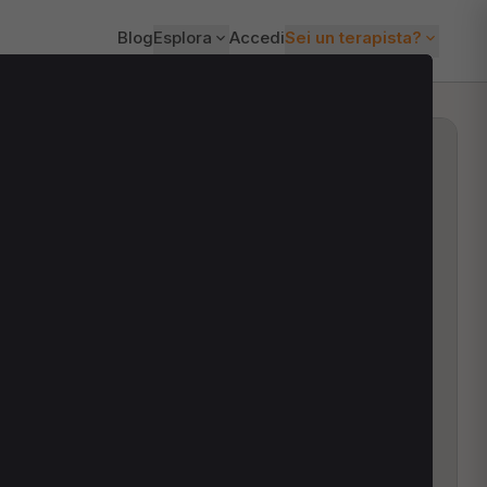
Blog
Esplora
Accedi
Sei un terapista?
ti?