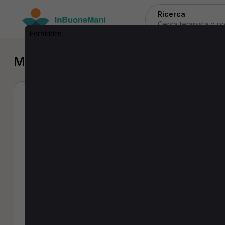
Ricerca
MCB a Ossago Lodigiano
Elisa Moreschi
MCB
7 Recensioni
Indirizzo:
Via Xxv Aprile N 12 - 26816 Ossago Lodig
Prestazioni:
magnetoterapia
,
visita 
(60 min · 30,00€)
,
massaggio decontratturante
60,00€)
(60 min · 60,00€