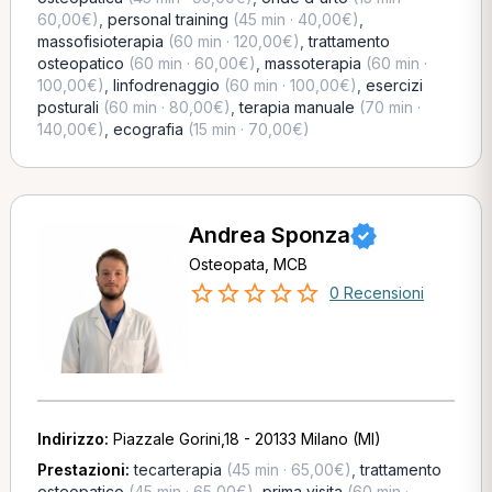
60,00€)
,
personal training
(45 min · 40,00€)
,
massofisioterapia
(60 min · 120,00€)
,
trattamento
osteopatico
(60 min · 60,00€)
,
massoterapia
(60 min ·
100,00€)
,
linfodrenaggio
(60 min · 100,00€)
,
esercizi
posturali
(60 min · 80,00€)
,
terapia manuale
(70 min ·
140,00€)
,
ecografia
(15 min · 70,00€)
Andrea Sponza
Osteopata, MCB
0 Recensioni
Indirizzo:
Piazzale Gorini,18 - 20133 Milano (MI)
Prestazioni:
tecarterapia
(45 min · 65,00€)
,
trattamento
osteopatico
(45 min · 65,00€)
,
prima visita
(60 min ·