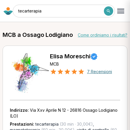
tecarterapia
MCB a Ossago Lodigiano
Come ordiniamo i risultati?
Elisa Moreschi
MCB
7 Recensioni
Indirizzo:
Via Xxv Aprile N 12 - 26816 Ossago Lodigiano
(LO)
Prestazioni:
tecarterapia
(30 min · 30,00€)
,
magnetoterapia
(60 min · 30,00€)
,
visita di controllo
(60