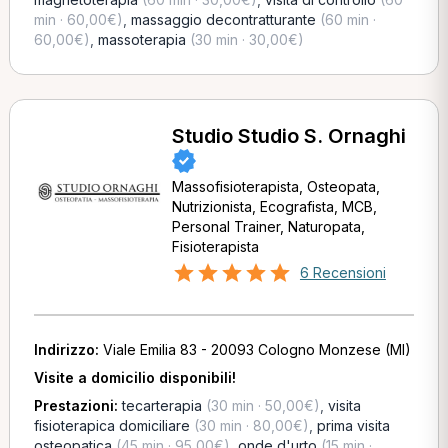
min · 60,00€)
,
massaggio decontratturante
(60 min ·
60,00€)
,
massoterapia
(30 min · 30,00€)
Studio Studio S. Ornaghi
Massofisioterapista, Osteopata,
Nutrizionista, Ecografista, MCB,
Personal Trainer, Naturopata,
Fisioterapista
6 Recensioni
Indirizzo:
Viale Emilia 83 - 20093 Cologno Monzese (MI)
Visite a domicilio disponibili!
Prestazioni:
tecarterapia
(30 min · 50,00€)
,
visita
fisioterapica domiciliare
(30 min · 80,00€)
,
prima visita
osteopatica
(45 min · 95,00€)
,
onde d'urto
(15 min ·