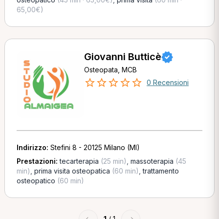
65,00€)
Giovanni Butticè
Osteopata, MCB
0 Recensioni
Indirizzo:
Stefini 8 - 20125 Milano (MI)
Prestazioni:
tecarterapia
(25 min)
,
massoterapia
(45
min)
,
prima visita osteopatica
(60 min)
,
trattamento
osteopatico
(60 min)
←
1
/ 1
→