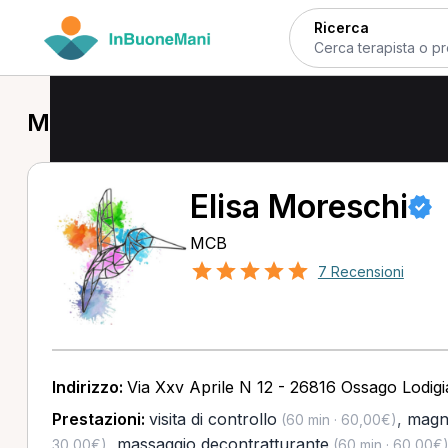
Ricerca
MCB a Ossago Lodigiano
Elisa Moreschi
MCB
7 Recensioni
Indirizzo:
Via Xxv Aprile N 12 - 26816 Ossago Lodig
Prestazioni:
visita di controllo
,
magn
(60 min · 60,00€)
,
massaggio decontratturante
30,00€)
(60 min · 60,00€