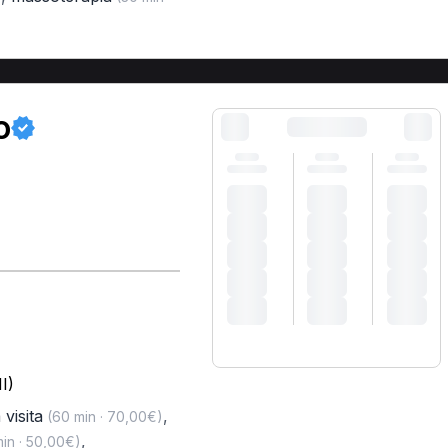
o
I)
 visita
,
(60 min · 70,00€)
,
in · 50,00€)