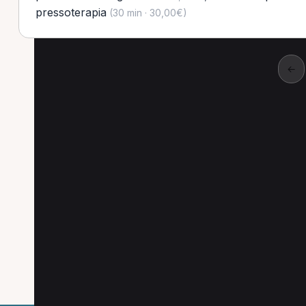
pressoterapia
(30 min · 30,00€)
←
Altre prestazioni a O
Altre prestazioni disponibili per MCB a Ossa
Magnetoterapia per MCB a Ossago Lodigiano
Massoterapia per MCB a Ossago Lodigiano