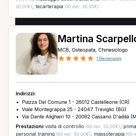
,
tecarterapia
30,00€)
(30 min · 30,00€)
Martina Scarpell
MCB, Osteopata, Chinesiologo
1 Recensioni
Indirizzi:
Piazza Del Comune 1 - 26012 Castelleone (CR)
Viale Montegrappa 25 - 24047 Treviglio (BG)
Via Dante Alighieri 10 - 20062 Cassano D'adda (M
Prestazioni:
visita di controllo
,
prima
(60 min · 50,00€)
personal training
,
massoterapia
(60 min · 50,00€)
(60 m