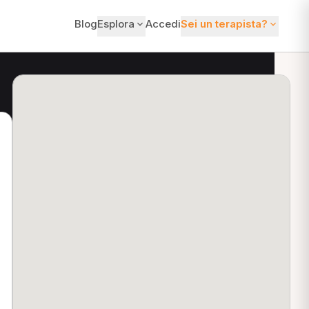
Blog
Esplora
Accedi
Sei un terapista?
ti?