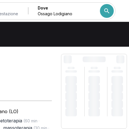
Dove
Come ordiniamo i risulta
iano (LO)
etoterapia
(60 min ·
,
massoterapia
)
(30 min ·