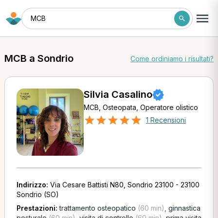
MCB
MCB a Sondrio
Come ordiniamo i risultati?
Silvia Casalino
MCB, Osteopata, Operatore olistico
1 Recensioni
Indirizzo:
Via Cesare Battisti N80, Sondrio 23100 - 23100
Sondrio (SO)
Prestazioni:
trattamento osteopatico
(60 min)
,
ginnastica
posturale
(60 min)
,
visita di controllo
(60 min)
,
prima visita