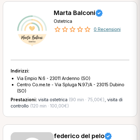
Marta Balconi
Ostetrica
0 Recensioni
Indirizzi:
Via Empio N.6 - 23011 Ardenno (SO)
Centro Co.me.te - Via Spluga N.97/A - 23015 Dubino
(SO)
Prestazioni:
visita ostetrica
(90 min · 75,00€)
,
visita di
controllo
(120 min · 100,00€)
federico del pelo