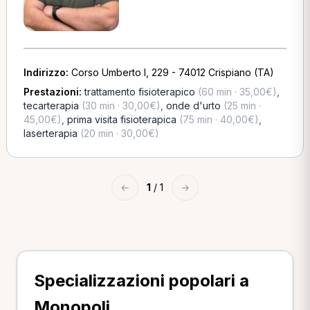
Indirizzo:
Corso Umberto I, 229 - 74012 Crispiano (TA)
Prestazioni:
trattamento fisioterapico
(60 min · 35,00€)
,
tecarterapia
(30 min · 30,00€)
,
onde d'urto
(25 min ·
45,00€)
,
prima visita fisioterapica
(75 min · 40,00€)
,
laserterapia
(20 min · 30,00€)
←
1
/ 1
→
Specializzazioni popolari a
Monopoli