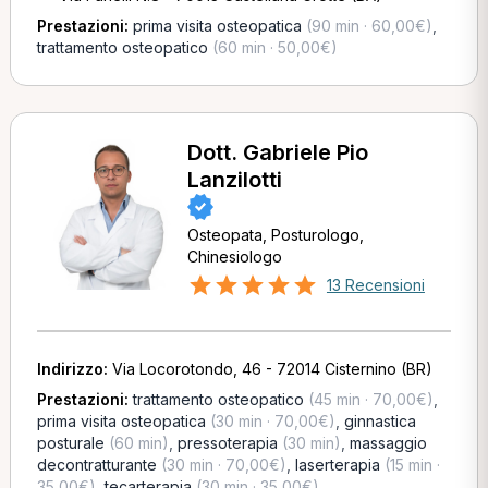
Prestazioni:
prima visita osteopatica
(90 min · 60,00€)
,
trattamento osteopatico
(60 min · 50,00€)
Dott. Gabriele Pio
Lanzilotti
Osteopata, Posturologo,
Chinesiologo
13 Recensioni
Indirizzo:
Via Locorotondo, 46 - 72014 Cisternino (BR)
Prestazioni:
trattamento osteopatico
(45 min · 70,00€)
,
prima visita osteopatica
(30 min · 70,00€)
,
ginnastica
posturale
(60 min)
,
pressoterapia
(30 min)
,
massaggio
decontratturante
(30 min · 70,00€)
,
laserterapia
(15 min ·
35,00€)
,
tecarterapia
(30 min · 35,00€)
,