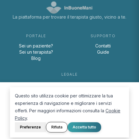
La piattaforma per trovare il terapista giusto, vicino a te.
PORTALE
SUPPORTO
Sei un paziente?
Contatti
Sei un terapista?
Guide
Blog
LEGALE
Termini e condizioni
Privacy Policy
Questo sito utilizza cookie per ottimizzare la tua
Cookie Policy
esperienza di navigazione e migliorare i servizi
offerti. Per maggiori informazioni consulta la
Cookie
Policy
.
Preferenze
Rifiuta
Accetta tutto
© 2026 D.Lab S.r.l. — InBuoneMani