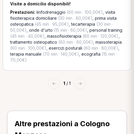
Visite a domicilio disponibili!
Prestazioni:
linfodrenaggio
(60 min · 100,00€)
,
visita
fisioterapica domiciliare
(30 min · 80,00€)
,
prima visita
osteopatica
(45 min · 95,00€)
,
tecarterapia
(30 min ·
50,00€)
,
onde d'urto
(15 min · 60,00€)
,
personal training
(45 min · 40,00€)
,
massofisioterapia
(60 min · 120,00€)
,
trattamento osteopatico
(60 min · 60,00€)
,
massoterapia
(60 min · 100,00€)
,
esercizi posturali
(60 min · 80,00€)
,
terapia manuale
(70 min · 140,00€)
,
ecografia
(15 min ·
70,00€)
←
1
/ 1
→
Altre prestazioni a Cologno