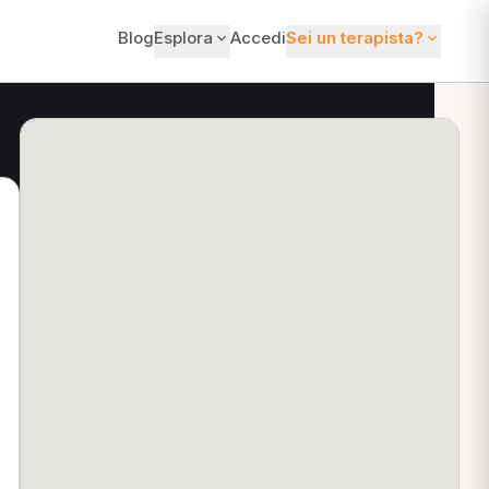
Blog
Esplora
Accedi
Sei un terapista?
ti?