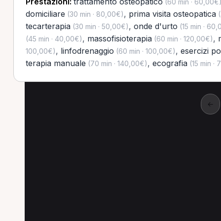
Prestazioni:
trattamento osteopatico
(60 min · 60,00€
domiciliare
,
prima visita osteopatica
(30 min · 80,00€)
(
tecarterapia
,
onde d'urto
(30 min · 50,00€)
(15 min · 60,
,
massofisioterapia
,
(45 min · 40,00€)
(60 min · 120,00€)
,
linfodrenaggio
,
esercizi po
100,00€)
(60 min · 100,00€)
terapia manuale
,
ecografia
(70 min · 140,00€)
(15 min · 
←
Altre prestazioni a 
Altre prestazioni disponibili per Naturopat
Visita fisioterapica domiciliare per Naturopata