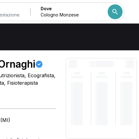
Dove
Come ordiniamo i risulta
 Ornaghi
trizionista, Ecografista,
, Fisioterapista
 (MI)