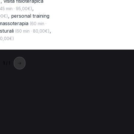
,
visita fisioterapica
)
,
45 min · 95,00€)
,
personal training
00€)
massoterapia
(60 min ·
sturali
,
(60 min · 80,00€)
70,00€)
1
/ 1
→
Cologno Monzese
a a Cologno Monzese.
 a Cologno Monzese
Terapia manuale per Naturopata a Cologno 