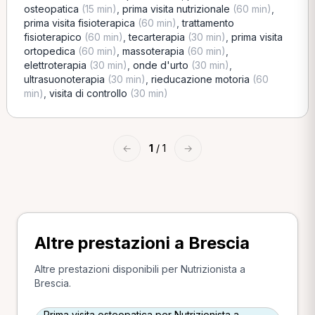
osteopatica
(15 min)
,
prima visita nutrizionale
(60 min)
,
prima visita fisioterapica
(60 min)
,
trattamento
fisioterapico
(60 min)
,
tecarterapia
(30 min)
,
prima visita
ortopedica
(60 min)
,
massoterapia
(60 min)
,
elettroterapia
(30 min)
,
onde d'urto
(30 min)
,
ultrasuonoterapia
(30 min)
,
rieducazione motoria
(60
min)
,
visita di controllo
(30 min)
←
1
/ 1
→
Altre prestazioni a Brescia
Altre prestazioni disponibili per Nutrizionista a
Brescia.
Prima visita osteopatica per Nutrizionista a