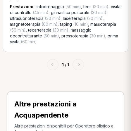
Prestazioni:
linfodrenaggio
(50 min)
,
tens
(30 min)
,
visita
di controllo
(45 min)
,
ginnastica posturale
(30 min)
,
ultrasuonoterapia
(30 min)
,
laserterapia
(20 min)
,
magnetoterapia
(60 min)
,
taping
(10 min)
,
massoterapia
(50 min)
,
tecarterapia
(30 min)
,
massaggio
decontratturante
(50 min)
,
pressoterapia
(30 min)
,
prima
visita
(60 min)
←
1
/ 1
→
Altre prestazioni a
Acquapendente
Altre prestazioni disponibili per Operatore olistico a