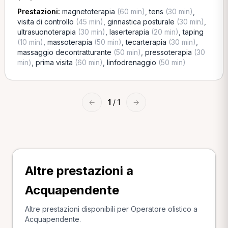
Prestazioni:
magnetoterapia
(60 min)
,
tens
(30 min)
,
visita di controllo
(45 min)
,
ginnastica posturale
(30 min)
,
ultrasuonoterapia
(30 min)
,
laserterapia
(20 min)
,
taping
(10 min)
,
massoterapia
(50 min)
,
tecarterapia
(30 min)
,
massaggio decontratturante
(50 min)
,
pressoterapia
(30
min)
,
prima visita
(60 min)
,
linfodrenaggio
(50 min)
←
1
/ 1
→
Altre prestazioni a
Acquapendente
Altre prestazioni disponibili per Operatore olistico a
Acquapendente.