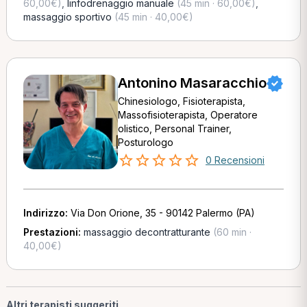
60,00€)
,
linfodrenaggio manuale
(45 min · 60,00€)
,
massaggio sportivo
(45 min · 40,00€)
Antonino Masaracchio
Chinesiologo, Fisioterapista,
Massofisioterapista, Operatore
olistico, Personal Trainer,
Posturologo
0 Recensioni
Indirizzo:
Via Don Orione, 35 - 90142 Palermo (PA)
Prestazioni:
massaggio decontratturante
(60 min ·
40,00€)
Altri terapisti suggeriti