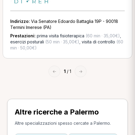
Indirizzo:
Via Senatore Edoardo Battaglia 19P - 90018
Termini Imerese (PA)
Prestazioni:
prima visita fisioterapica
(60 min · 35,00€)
,
esercizi posturali
(50 min · 35,00€)
,
visita di controllo
(60
min · 50,00€)
←
1
/ 1
→
Altre ricerche a Palermo
Altre specializzazioni spesso cercate a Palermo.