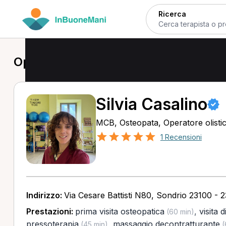
Ricerca
Operatore olistico a Sondrio
Silvia Casalino
MCB, Osteopata, Operatore olisti
1 Recensioni
Indirizzo:
Via Cesare Battisti N80, Sondrio 23100 - 
Prestazioni:
prima visita osteopatica
,
visita 
(60 min)
pressoterapia
,
massaggio decontratturante
(45 min)
(