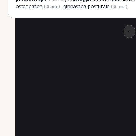
osteopatico
,
ginnastica posturale
(60 min)
(60 min)
←
Altre prestazioni a S
Altre prestazioni disponibili per Operatore ol
Visita di controllo per Operatore olistico a Sondr
Ginnastica posturale per Operatore olistico a So
Pressoterapia per Operatore olistico a Sondrio