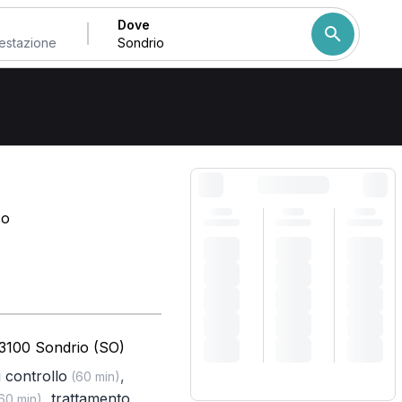
Dove
Come ordiniamo i risulta
co
23100 Sondrio (SO)
di controllo
,
(60 min)
,
trattamento
60 min)