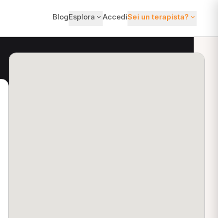
Blog
Esplora
Accedi
Sei un terapista?
ti?