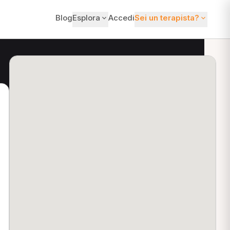
Blog
Esplora
Accedi
Sei un terapista?
ti?