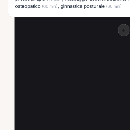
osteopatico
,
ginnastica posturale
(60 min)
(60 min)
←
Altre prestazioni a S
Altre prestazioni disponibili per Operatore ol
Prima visita osteopatica per Operatore olistico a
Ginnastica posturale per Operatore olistico a So
Pressoterapia per Operatore olistico a Sondrio