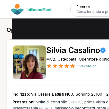
Ricerca
Operatore olistico a Sondrio
Silvia Casalino
MCB, Osteopata, Operatore olisti
1 Recensioni
Indirizzo:
Via Cesare Battisti N80, Sondrio 23100 - 
Prestazioni:
visita di controllo
,
prima visita 
(60 min)
pressoterapia
,
massaggio decontratturante
(45 min)
(