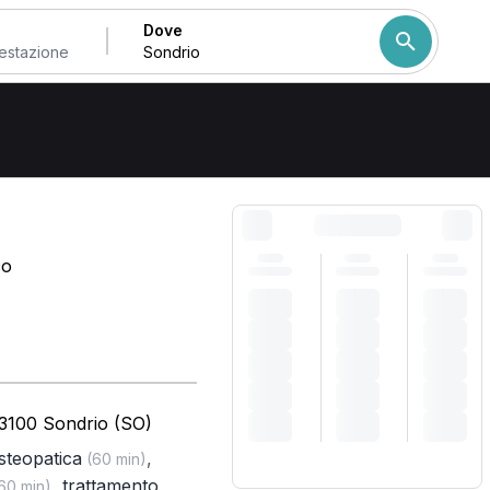
Dove
Come ordiniamo i risulta
co
23100 Sondrio (SO)
osteopatica
,
(60 min)
,
trattamento
60 min)