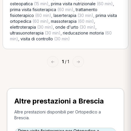
osteopatica
(15 min)
,
prima visita nutrizionale
(60 min)
,
prima visita fisioterapica
(60 min)
,
trattamento
fisioterapico
(60 min)
,
laserterapia
(30 min)
,
prima visita
ortopedica
(60 min)
,
massoterapia
(60 min)
,
elettroterapia
(30 min)
,
onde d'urto
(30 min)
,
ultrasuonoterapia
(30 min)
,
rieducazione motoria
(60
min)
,
visita di controllo
(30 min)
←
1
/ 1
→
Altre prestazioni a Brescia
Altre prestazioni disponibili per Ortopedico a
Brescia.
Prima visita fisioterapica per Ortopedico a