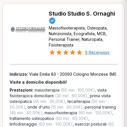
Studio Studio S. Ornaghi
Massofisioterapista, Osteopata,
Nutrizionista, Ecografista, MCB,
Personal Trainer, Naturopata,
Fisioterapista
6 Recensioni
Indirizzo:
Viale Emilia 83 - 20093 Cologno Monzese (MI)
Visite a domicilio disponibili!
Prestazioni:
massoterapia
(60 min · 100,00€)
,
visita
fisioterapica domiciliare
(30 min · 80,00€)
,
prima visita
osteopatica
(45 min · 95,00€)
,
tecarterapia
(30 min ·
50,00€)
,
onde d'urto
(15 min · 60,00€)
,
personal training
(45 min · 40,00€)
,
massofisioterapia
(60 min · 120,00€)
,
trattamento osteopatico
(60 min · 60,00€)
,
linfodrenaggio
(60 min · 100,00€)
,
esercizi posturali
(60