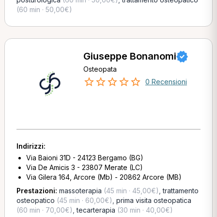
(60 min · 50,00€)
Giuseppe Bonanomi
Osteopata
0 Recensioni
Indirizzi:
Via Baioni 31D - 24123 Bergamo (BG)
Via De Amicis 3 - 23807 Merate (LC)
Via Gilera 164, Arcore (Mb) - 20862 Arcore (MB)
Prestazioni:
massoterapia
(45 min · 45,00€)
,
trattamento
osteopatico
(45 min · 60,00€)
,
prima visita osteopatica
(60 min · 70,00€)
,
tecarterapia
(30 min · 40,00€)