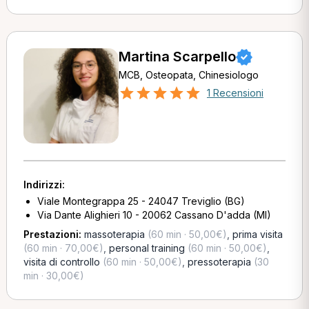
Martina Scarpello
MCB, Osteopata, Chinesiologo
1 Recensioni
Indirizzi:
Viale Montegrappa 25 - 24047 Treviglio (BG)
Via Dante Alighieri 10 - 20062 Cassano D'adda (MI)
Prestazioni:
massoterapia
(60 min · 50,00€)
,
prima visita
(60 min · 70,00€)
,
personal training
(60 min · 50,00€)
,
visita di controllo
(60 min · 50,00€)
,
pressoterapia
(30
min · 30,00€)