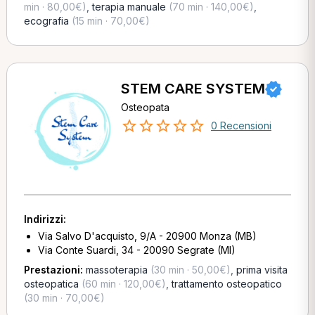
min · 80,00€)
,
terapia manuale
(70 min · 140,00€)
,
ecografia
(15 min · 70,00€)
STEM CARE SYSTEM
Osteopata
0 Recensioni
Indirizzi:
Via Salvo D'acquisto, 9/A - 20900 Monza (MB)
Via Conte Suardi, 34 - 20090 Segrate (MI)
Prestazioni:
massoterapia
(30 min · 50,00€)
,
prima visita
osteopatica
(60 min · 120,00€)
,
trattamento osteopatico
(30 min · 70,00€)