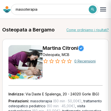
massoterapia
Osteopata a Bergamo
Come ordiniamo i risultati?
Martina Citroni
Osteopata, MCB
0 Recensioni
Indirizzo:
Via Daste E Spalenga, 20 - 24020 Gorle (BG)
Prestazioni:
massoterapia
(60 min · 50,00€)
,
trattamento
osteopatico pediatrico
(60 min · 45,00€)
,
visita
posturologica
(60 min · 50,00€)
,
trattamento osteopatico