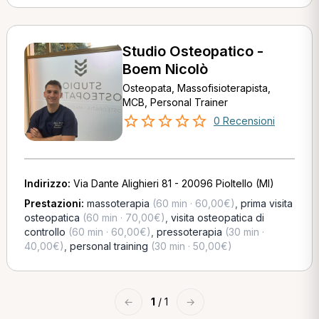
Studio Osteopatico -
Boem Nicolò
Osteopata, Massofisioterapista,
MCB, Personal Trainer
0 Recensioni
Indirizzo:
Via Dante Alighieri 81 - 20096 Pioltello (MI)
Prestazioni:
massoterapia
(60 min · 60,00€)
,
prima visita
osteopatica
(60 min · 70,00€)
,
visita osteopatica di
controllo
(60 min · 60,00€)
,
pressoterapia
(30 min ·
40,00€)
,
personal training
(30 min · 50,00€)
←
1
/ 1
→