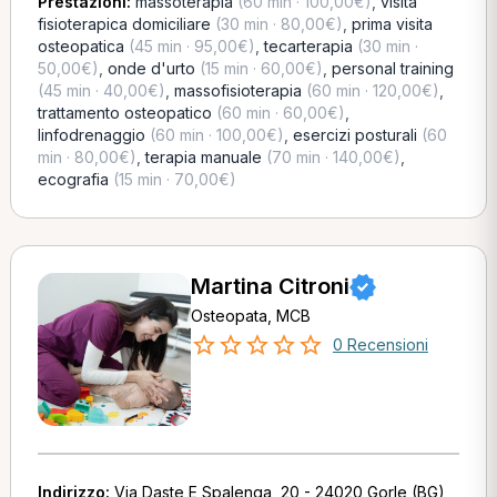
Prestazioni:
massoterapia
(60 min · 100,00€)
,
visita
fisioterapica domiciliare
(30 min · 80,00€)
,
prima visita
osteopatica
(45 min · 95,00€)
,
tecarterapia
(30 min ·
50,00€)
,
onde d'urto
(15 min · 60,00€)
,
personal training
(45 min · 40,00€)
,
massofisioterapia
(60 min · 120,00€)
,
trattamento osteopatico
(60 min · 60,00€)
,
linfodrenaggio
(60 min · 100,00€)
,
esercizi posturali
(60
min · 80,00€)
,
terapia manuale
(70 min · 140,00€)
,
ecografia
(15 min · 70,00€)
Martina Citroni
Osteopata, MCB
0 Recensioni
Indirizzo:
Via Daste E Spalenga, 20 - 24020 Gorle (BG)