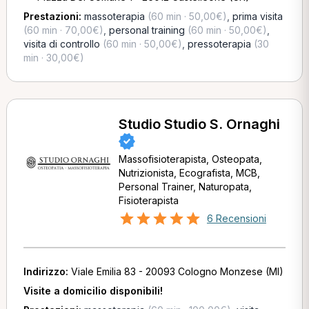
Prestazioni:
massoterapia
(60 min · 50,00€)
,
prima visita
(60 min · 70,00€)
,
personal training
(60 min · 50,00€)
,
visita di controllo
(60 min · 50,00€)
,
pressoterapia
(30
min · 30,00€)
Studio Studio S. Ornaghi
Massofisioterapista, Osteopata,
Nutrizionista, Ecografista, MCB,
Personal Trainer, Naturopata,
Fisioterapista
6 Recensioni
Indirizzo:
Viale Emilia 83 - 20093 Cologno Monzese (MI)
Visite a domicilio disponibili!