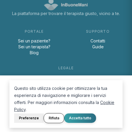
La piattaforma per trovare il terapista giusto, vicino a te.
PORTALE
SUPPORTO
Sei un paziente?
Contatti
Sei un terapista?
Guide
Blog
LEGALE
Termini e condizioni
Privacy Policy
Questo sito utilizza cookie per ottimizzare la tua
Cookie Policy
esperienza di navigazione e migliorare i servizi
offerti. Per maggiori informazioni consulta la
Cookie
Policy
.
Preferenze
Rifiuta
Accetta tutto
© 2026 D.Lab S.r.l. — InBuoneMani