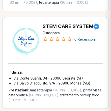
(60 min · 70,00€)
,
tecarterapia
(30 min · 40,00€)
STEM CARE SYSTEM
Osteopata
0 Recensioni
Indirizzi:
Via Conte Suardi, 34 - 20090 Segrate (MI)
Via Salvo D'acquisto, 9/A - 20900 Monza (MB)
Prestazioni:
massoterapia
(30 min · 50,00€)
,
prima visita
osteopatica
(60 min · 120,00€)
,
trattamento osteopatico
(30 min · 70,00€)