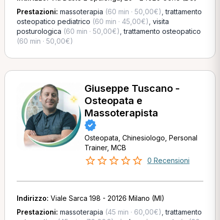
Prestazioni:
massoterapia
(60 min · 50,00€)
,
trattamento
osteopatico pediatrico
(60 min · 45,00€)
,
visita
posturologica
(60 min · 50,00€)
,
trattamento osteopatico
(60 min · 50,00€)
Giuseppe Tuscano -
Osteopata e
Massoterapista
Osteopata, Chinesiologo, Personal
Trainer, MCB
0 Recensioni
Indirizzo:
Viale Sarca 198 - 20126 Milano (MI)
Prestazioni:
massoterapia
(45 min · 60,00€)
,
trattamento