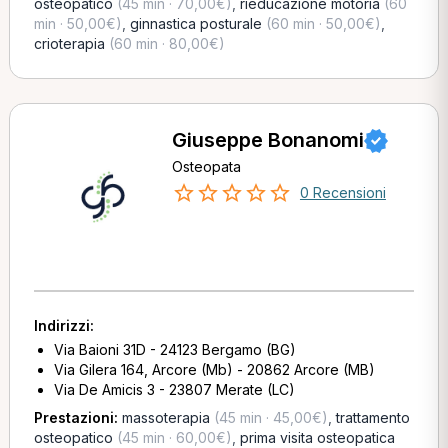
osteopatico
(45 min · 70,00€)
,
rieducazione motoria
(60
min · 50,00€)
,
ginnastica posturale
(60 min · 50,00€)
,
crioterapia
(60 min · 80,00€)
Giuseppe Bonanomi
Osteopata
0 Recensioni
Indirizzi:
Via Baioni 31D - 24123 Bergamo (BG)
Via Gilera 164, Arcore (Mb) - 20862 Arcore (MB)
Via De Amicis 3 - 23807 Merate (LC)
Prestazioni:
massoterapia
(45 min · 45,00€)
,
trattamento
osteopatico
(45 min · 60,00€)
,
prima visita osteopatica