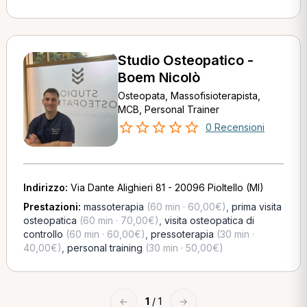
Studio Osteopatico -
Boem Nicolò
Osteopata, Massofisioterapista,
MCB, Personal Trainer
0 Recensioni
Indirizzo:
Via Dante Alighieri 81 - 20096 Pioltello (MI)
Prestazioni:
massoterapia
(60 min · 60,00€)
,
prima visita
osteopatica
(60 min · 70,00€)
,
visita osteopatica di
controllo
(60 min · 60,00€)
,
pressoterapia
(30 min ·
40,00€)
,
personal training
(30 min · 50,00€)
←
1
/ 1
→