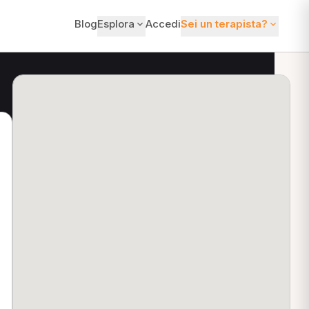
Blog
Esplora
Accedi
Sei un terapista?
ti?