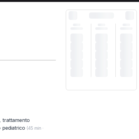
,
trattamento
 pediatrico
(45 min ·