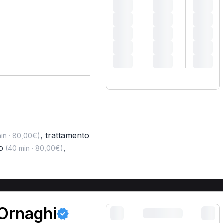
,
trattamento
in · 80,00€)
o
,
(40 min · 80,00€)
 Ornaghi