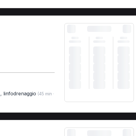
,
linfodrenaggio
)
(45 min ·