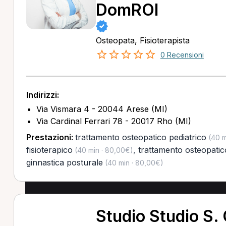
DomROI
Osteopata, Fisioterapista
0 Recensioni
Indirizzi:
Via Vismara 4 - 20044 Arese (MI)
Via Cardinal Ferrari 78 - 20017 Rho (MI)
Prestazioni:
trattamento osteopatico pediatrico
(40 m
fisioterapico
,
trattamento osteopatic
(40 min · 80,00€)
ginnastica posturale
(40 min · 80,00€)
Studio Studio S.