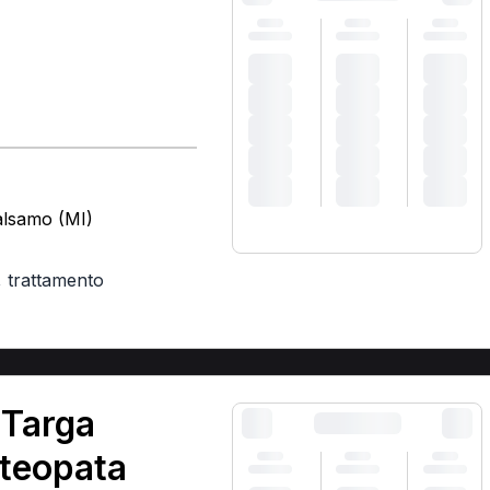
Balsamo (MI)
,
trattamento
 Targa
steopata