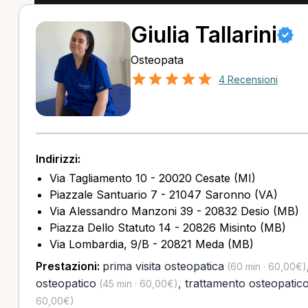
Giulia Tallarini
Osteopata
4 Recensioni
Indirizzi:
Via Tagliamento 10 - 20020 Cesate (MI)
Piazzale Santuario 7 - 21047 Saronno (VA)
Via Alessandro Manzoni 39 - 20832 Desio (MB)
Piazza Dello Statuto 14 - 20826 Misinto (MB)
Via Lombardia, 9/B - 20821 Meda (MB)
Prestazioni:
prima visita osteopatica
(60 min · 60,00€)
osteopatico
,
trattamento osteopatico
(45 min · 60,00€)
60,00€)