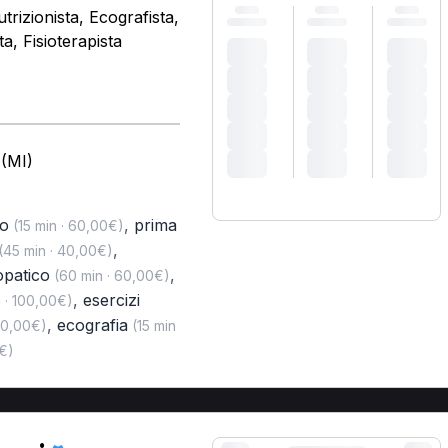
trizionista, Ecografista,
, Fisioterapista
 (MI)
to
,
prima
(15 min · 60,00€)
,
(45 min · 40,00€)
opatico
,
(60 min · 60,00€)
,
esercizi
 · 100,00€)
,
ecografia
40,00€)
(15 min
€)