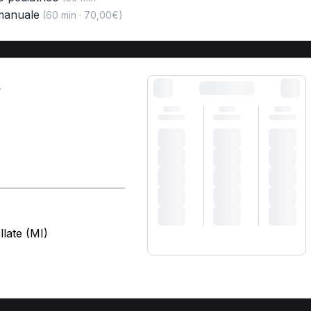
 manuale
(60 min · 70,00€)
llate (MI)