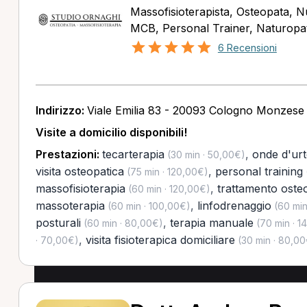
Massofisioterapista, Osteopata, Nu
MCB, Personal Trainer, Naturopata
6 Recensioni
Indirizzo:
Viale Emilia 83 - 20093 Cologno Monzese
Visite a domicilio disponibili!
Prestazioni:
tecarterapia
,
onde d'ur
(30 min · 50,00€)
visita osteopatica
,
personal training
(75 min · 120,00€)
massofisioterapia
,
trattamento oste
(60 min · 120,00€)
massoterapia
,
linfodrenaggio
(60 min · 100,00€)
(60 min
posturali
,
terapia manuale
(60 min · 80,00€)
(70 min · 1
,
visita fisioterapica domiciliare
· 70,00€)
(30 min · 80,00