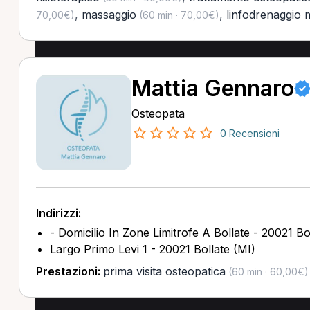
,
massaggio
,
linfodrenaggio
70,00€)
(60 min · 70,00€)
Mattia Gennaro
Osteopata
0 Recensioni
Indirizzi:
- Domicilio In Zone Limitrofe A Bollate - 20021 Bo
Largo Primo Levi 1 - 20021 Bollate (MI)
Prestazioni:
prima visita osteopatica
(60 min · 60,00€)