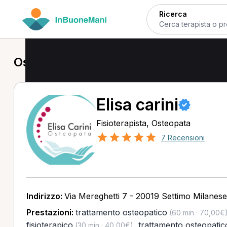
Ricerca
Osteopata a Bollate
Elisa carini
Fisioterapista, Osteopata
7 Recensioni
Indirizzo:
Via Mereghetti 7 - 20019 Settimo Milanese
Prestazioni:
trattamento osteopatico
(60 min · 70,00€
fisioterapico
,
trattamento osteopatic
(30 min · 40,00€)