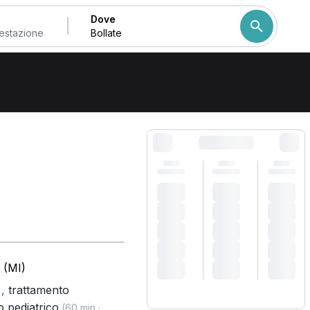
Dove
Come ordiniamo i risulta
 (MI)
,
trattamento
)
o pediatrico
(60 min ·