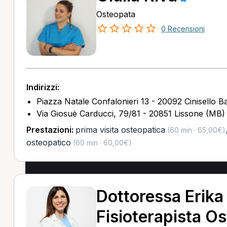
Osteopata
0 Recensioni
Indirizzi:
Piazza Natale Confalonieri 13 - 20092 Cinisello 
Via Giosuè Carducci, 79/81 - 20851 Lissone (MB)
Prestazioni:
prima visita osteopatica
(60 min · 65,00€)
osteopatico
(60 min · 60,00€)
Dottoressa Erika
Fisioterapista O