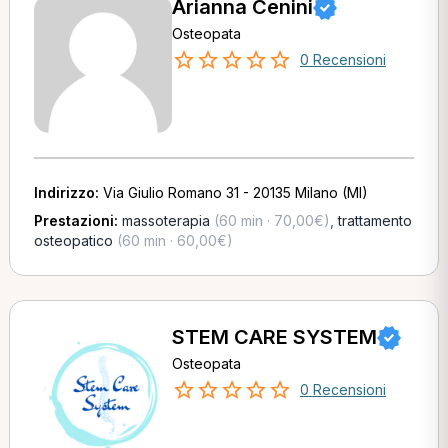
Arianna Cenini
Osteopata
0 Recensioni
Indirizzo:
Via Giulio Romano 31 - 20135 Milano (MI)
Prestazioni:
massoterapia
(60 min · 70,00€)
,
trattamento
osteopatico
(60 min · 60,00€)
STEM CARE SYSTEM
Osteopata
0 Recensioni