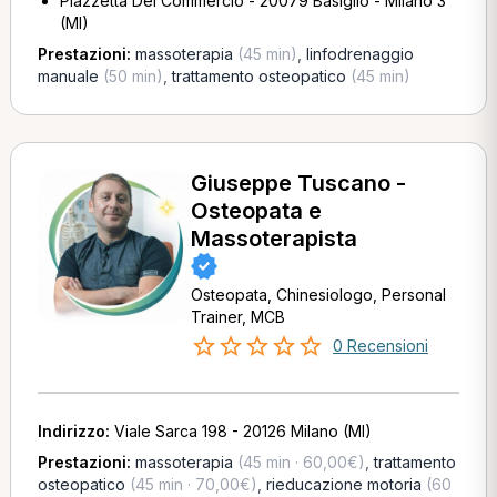
Piazzetta Del Commercio - 20079 Basiglio - Milano 3
(MI)
Prestazioni:
massoterapia
(45 min)
,
linfodrenaggio
manuale
(50 min)
,
trattamento osteopatico
(45 min)
Giuseppe Tuscano -
Osteopata e
Massoterapista
Osteopata, Chinesiologo, Personal
Trainer, MCB
0 Recensioni
Indirizzo:
Viale Sarca 198 - 20126 Milano (MI)
Prestazioni:
massoterapia
(45 min · 60,00€)
,
trattamento
osteopatico
(45 min · 70,00€)
,
rieducazione motoria
(60