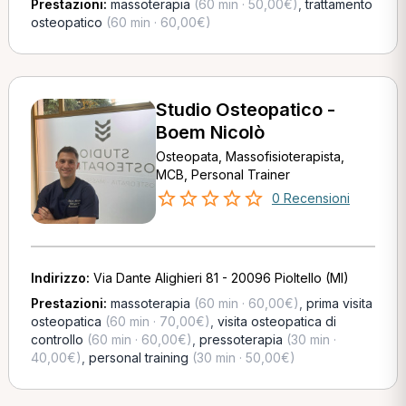
Prestazioni:
massoterapia
(60 min · 50,00€)
,
trattamento
osteopatico
(60 min · 60,00€)
Studio Osteopatico -
Boem Nicolò
Osteopata, Massofisioterapista,
MCB, Personal Trainer
0 Recensioni
Indirizzo:
Via Dante Alighieri 81 - 20096 Pioltello (MI)
Prestazioni:
massoterapia
(60 min · 60,00€)
,
prima visita
osteopatica
(60 min · 70,00€)
,
visita osteopatica di
controllo
(60 min · 60,00€)
,
pressoterapia
(30 min ·
40,00€)
,
personal training
(30 min · 50,00€)