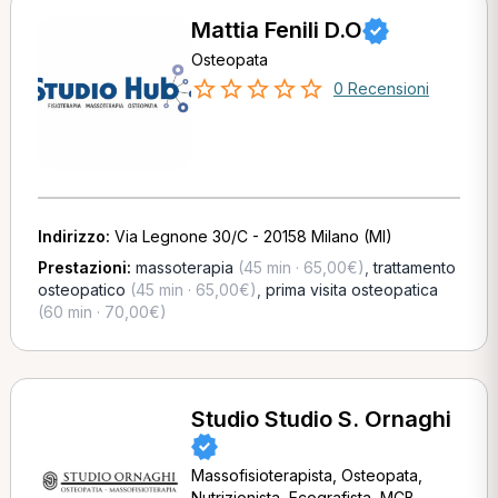
Mattia Fenili D.O
Osteopata
0 Recensioni
Indirizzo:
Via Legnone 30/C - 20158 Milano (MI)
Prestazioni:
massoterapia
(45 min · 65,00€)
,
trattamento
osteopatico
(45 min · 65,00€)
,
prima visita osteopatica
(60 min · 70,00€)
Studio Studio S. Ornaghi
Massofisioterapista, Osteopata,
Nutrizionista, Ecografista, MCB,