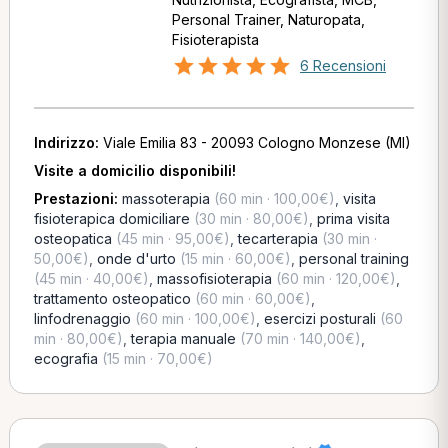
Personal Trainer, Naturopata,
Fisioterapista
6 Recensioni
Indirizzo:
Viale Emilia 83 - 20093 Cologno Monzese (MI)
Visite a domicilio disponibili!
Prestazioni:
massoterapia
(60 min · 100,00€)
,
visita
fisioterapica domiciliare
(30 min · 80,00€)
,
prima visita
osteopatica
(45 min · 95,00€)
,
tecarterapia
(30 min ·
50,00€)
,
onde d'urto
(15 min · 60,00€)
,
personal training
(45 min · 40,00€)
,
massofisioterapia
(60 min · 120,00€)
,
trattamento osteopatico
(60 min · 60,00€)
,
linfodrenaggio
(60 min · 100,00€)
,
esercizi posturali
(60
min · 80,00€)
,
terapia manuale
(70 min · 140,00€)
,
ecografia
(15 min · 70,00€)