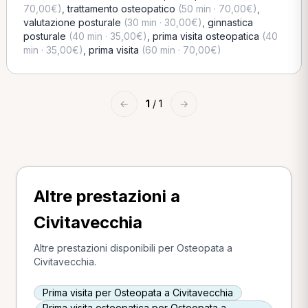
70,00€)
,
trattamento osteopatico
(50 min · 70,00€)
,
valutazione posturale
(30 min · 30,00€)
,
ginnastica
posturale
(40 min · 35,00€)
,
prima visita osteopatica
(40
min · 35,00€)
,
prima visita
(60 min · 70,00€)
←
1
/ 1
→
Altre prestazioni a
Civitavecchia
Altre prestazioni disponibili per Osteopata a
Civitavecchia.
Prima visita per Osteopata a Civitavecchia
Prima visita osteopatica per Osteopata a