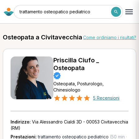
trattamento osteopatico pediatrico
Osteopata a Civitavecchia
Come ordiniamo i risultati?
Priscilla Ciufo _
Osteopata
Osteopata, Posturologo,
Chinesiologo
5 Recensioni
Indirizzo:
Via Alessandro Cialdi 3D - 00053 Civitavecchia
(RM)
Prestazioni:
trattamento osteopatico pediatrico
(50 min ·