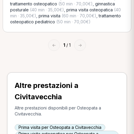
trattamento osteopatico
(50 min · 70,00€)
,
ginnastica
posturale
(40 min · 35,00€)
,
prima visita osteopatica
(40
min · 35,00€)
,
prima visita
(60 min · 70,00€)
,
trattamento
osteopatico pediatrico
(50 min · 70,00€)
←
1
/ 1
→
Altre prestazioni a
Civitavecchia
Altre prestazioni disponibili per Osteopata a
Civitavecchia.
Prima visita per Osteopata a Civitavecchia
Prima visita osteopatica per Osteopata a