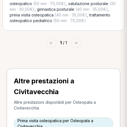
osteopatico
(50 min · 70,00€)
,
valutazione posturale
(30
min · 30,00€)
,
ginnastica posturale
(40 min · 35,00€)
,
prima visita osteopatica
(40 min · 35,00€)
,
trattamento
osteopatico pediatrico
(50 min · 70,00€)
←
1
/ 1
→
Altre prestazioni a
Civitavecchia
Altre prestazioni disponibili per Osteopata a
Civitavecchia.
Prima visita osteopatica per Osteopata a
Civitavecchia