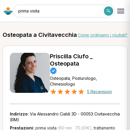
prima visita
Osteopata a Civitavecchia
Come ordiniamo i risultati?
Priscilla Ciufo _
Osteopata
Osteopata, Posturologo,
Chinesiologo
5 Recensioni
Indirizzo:
Via Alessandro Cialdi 3D - 00053 Civitavecchia
(RM)
Prestazioni:
prima visita
(60 min · 70,00€)
,
trattamento