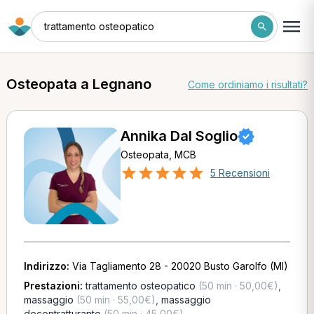
trattamento osteopatico
Osteopata a Legnano
Come ordiniamo i risultati?
Annika Dal Soglio
Osteopata, MCB
5 Recensioni
Indirizzo:
Via Tagliamento 28 - 20020 Busto Garolfo (MI)
Prestazioni:
trattamento osteopatico
(50 min · 50,00€)
,
massaggio
(50 min · 55,00€)
,
massaggio
decontratturante
(50 min · 45,00€)