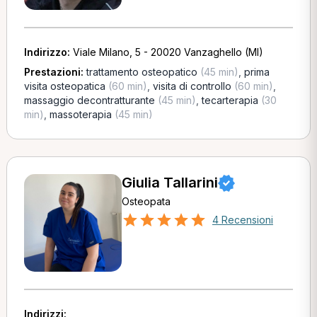
Indirizzo:
Viale Milano, 5 - 20020 Vanzaghello (MI)
Prestazioni:
trattamento osteopatico
(45 min)
,
prima
visita osteopatica
(60 min)
,
visita di controllo
(60 min)
,
massaggio decontratturante
(45 min)
,
tecarterapia
(30
min)
,
massoterapia
(45 min)
Giulia Tallarini
Osteopata
4 Recensioni
Indirizzi: