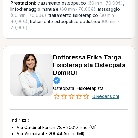
Prestazioni:
trattamento osteopatico
(60 min · 70,00€)
,
linfodrenaggio manuale
(60 min · 70,00€)
,
massaggio
(60 min · 70,00€)
,
trattamento fisioterapico
(30 min ·
40,00€)
,
trattamento osteopatico pediatrico
(60 min ·
70,00€)
Dottoressa Erika Targa
Fisioterapista Osteopata
DomROI
Osteopata, Fisioterapista
0 Recensioni
Indirizzi:
Via Cardinal Ferrari 78 - 20017 Rho (MI)
Via Vismara 4 - 20044 Arese (MI)