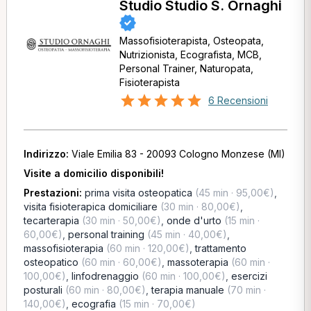
Studio Studio S. Ornaghi
Massofisioterapista, Osteopata,
Nutrizionista, Ecografista, MCB,
Personal Trainer, Naturopata,
Fisioterapista
6 Recensioni
Indirizzo:
Viale Emilia 83 - 20093 Cologno Monzese (MI)
Visite a domicilio disponibili!
Prestazioni:
prima visita osteopatica
(45 min · 95,00€)
,
visita fisioterapica domiciliare
(30 min · 80,00€)
,
tecarterapia
(30 min · 50,00€)
,
onde d'urto
(15 min ·
60,00€)
,
personal training
(45 min · 40,00€)
,
massofisioterapia
(60 min · 120,00€)
,
trattamento
osteopatico
(60 min · 60,00€)
,
massoterapia
(60 min ·
100,00€)
,
linfodrenaggio
(60 min · 100,00€)
,
esercizi
posturali
(60 min · 80,00€)
,
terapia manuale
(70 min ·
140,00€)
,
ecografia
(15 min · 70,00€)