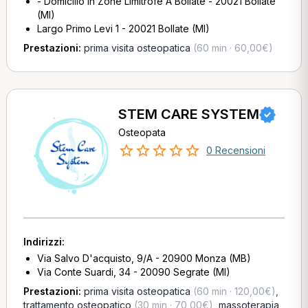
- Domicilio In Zone Limitrofe A Bollate - 20021 Bollate
(MI)
Largo Primo Levi 1 - 20021 Bollate (MI)
Prestazioni:
prima visita osteopatica
(60 min · 60,00€)
STEM CARE SYSTEM
Osteopata
0 Recensioni
Indirizzi:
Via Salvo D'acquisto, 9/A - 20900 Monza (MB)
Via Conte Suardi, 34 - 20090 Segrate (MI)
Prestazioni:
prima visita osteopatica
(60 min · 120,00€)
,
trattamento osteopatico
(30 min · 70,00€)
,
massoterapia