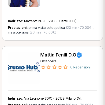
Indirizzo:
Matteotti N.33 - 22063 Cantù (CO)
Prestazioni:
prima visita osteopatica
(20 min · 70,00€)
,
massoterapia
(20 min · 70,00€)
Mattia Fenili D.O
Osteopata
0 Recensioni
Indirizzo:
Via Legnone 30/C - 20158 Milano (MI)
Prestazioni:
prima visita osteopatica
(60 min · 70,00€)
,