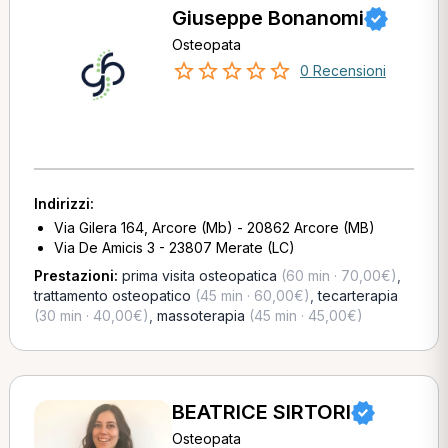
Giuseppe Bonanomi
Osteopata
0 Recensioni
Indirizzi:
Via Gilera 164, Arcore (Mb) - 20862 Arcore (MB)
Via De Amicis 3 - 23807 Merate (LC)
Prestazioni:
prima visita osteopatica
(60 min · 70,00€)
,
trattamento osteopatico
(45 min · 60,00€)
,
tecarterapia
(30 min · 40,00€)
,
massoterapia
(45 min · 45,00€)
BEATRICE SIRTORI
Osteopata