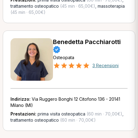
trattamento osteopatico
(45 min · 65,00€)
,
massoterapia
(45 min · 65,00€)
Benedetta Pacchiarotti
Osteopata
3 Recensioni
Indirizzo:
Via Ruggero Bonghi 12 Citofono 136 - 20141
Milano (MI)
Prestazioni:
prima visita osteopatica
(60 min · 70,00€)
,
trattamento osteopatico
(60 min · 70,00€)