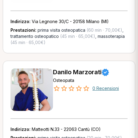
Indirizzo:
Via Legnone 30/C - 20158 Milano (MI)
Prestazioni:
prima visita osteopatica
(60 min · 70,00€)
,
trattamento osteopatico
(45 min · 65,00€)
,
massoterapia
(45 min · 65,00€)
Danilo Marzorati
Osteopata
0 Recensioni
Indirizzo:
Matteotti N.33 - 22063 Cantù (CO)
Prestazioni:
prima visita osteopatica
(20 min · 70,00€)
,