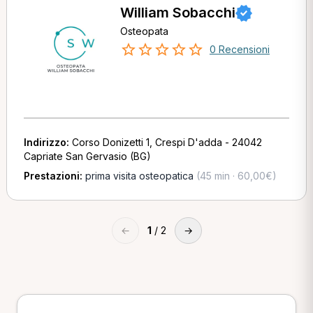
William Sobacchi
Osteopata
0 Recensioni
Indirizzo:
Corso Donizetti 1, Crespi D'adda - 24042
Capriate San Gervasio (BG)
Prestazioni:
prima visita osteopatica
(45 min · 60,00€)
←
1
/ 2
→