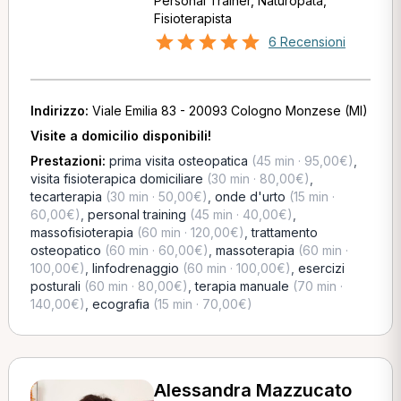
Personal Trainer, Naturopata,
Fisioterapista
6 Recensioni
Indirizzo:
Viale Emilia 83 - 20093 Cologno Monzese (MI)
Visite a domicilio disponibili!
Prestazioni:
prima visita osteopatica
(45 min · 95,00€)
,
visita fisioterapica domiciliare
(30 min · 80,00€)
,
tecarterapia
(30 min · 50,00€)
,
onde d'urto
(15 min ·
60,00€)
,
personal training
(45 min · 40,00€)
,
massofisioterapia
(60 min · 120,00€)
,
trattamento
osteopatico
(60 min · 60,00€)
,
massoterapia
(60 min ·
100,00€)
,
linfodrenaggio
(60 min · 100,00€)
,
esercizi
posturali
(60 min · 80,00€)
,
terapia manuale
(70 min ·
140,00€)
,
ecografia
(15 min · 70,00€)
Alessandra Mazzucato