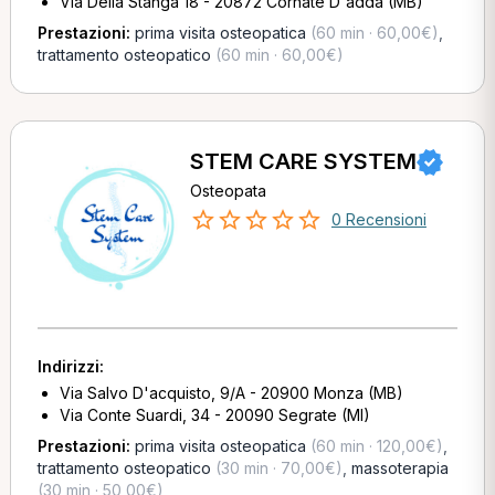
Via Della Stanga 18 - 20872 Cornate D'adda (MB)
Prestazioni:
prima visita osteopatica
(60 min · 60,00€)
,
trattamento osteopatico
(60 min · 60,00€)
STEM CARE SYSTEM
Osteopata
0 Recensioni
Indirizzi:
Via Salvo D'acquisto, 9/A - 20900 Monza (MB)
Via Conte Suardi, 34 - 20090 Segrate (MI)
Prestazioni:
prima visita osteopatica
(60 min · 120,00€)
,
trattamento osteopatico
(30 min · 70,00€)
,
massoterapia
(30 min · 50,00€)