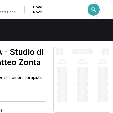
Dove
Come ordiniamo i risulta
 - Studio di
atteo Zonta
onal Trainer, Terapista
)