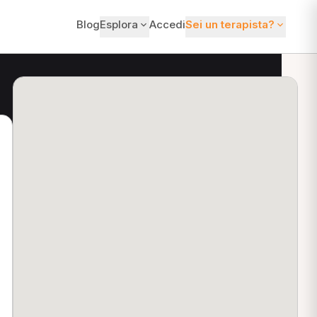
Blog
Esplora
Accedi
Sei un terapista?
ti?