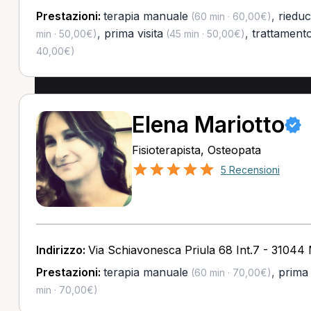
Prestazioni:
terapia manuale
,
riedu
(60 min · 60,00€)
,
prima visita
,
trattamento
min · 50,00€)
(45 min · 50,00€)
40,00€)
Elena Mariotto
Fisioterapista, Osteopata
5 Recensioni
Indirizzo:
Via Schiavonesca Priula 68 Int.7 - 31044
Prestazioni:
terapia manuale
,
prima 
(60 min · 70,00€)
min · 70,00€)