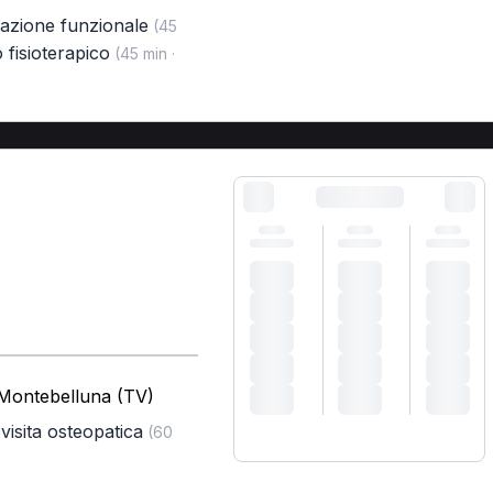
cazione funzionale
(45
 fisioterapico
(45 min ·
 Montebelluna (TV)
visita osteopatica
(60