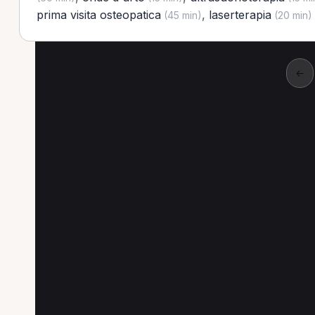
prima visita osteopatica
,
laserterapia
(45 min)
(20 min)
←
Altre prestazioni a Or
Altre prestazioni disponibili per Osteopata a
Tecarterapia per Osteopata a Orbetello
Ultr
Linfodrenaggio per Osteopata a Orbetello
Io
Laserterapia per Osteopata a Orbetello