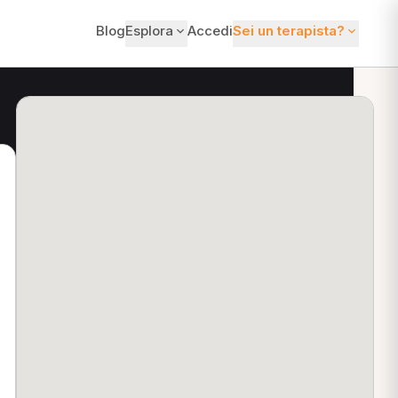
Blog
Esplora
Accedi
Sei un terapista?
ti?