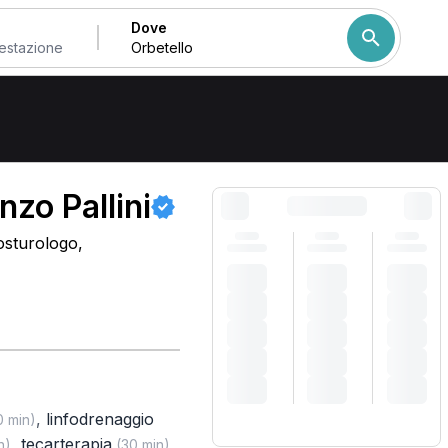
Dove
Come ordiniamo i risulta
nzo Pallini
osturologo,
,
linfodrenaggio
 min)
,
tecarterapia
,
n)
(30 min)