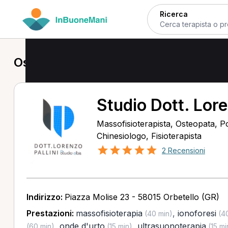
Ricerca
Osteopata a Orbetello
Studio Dott. Lore
Massofisioterapista, Osteopata, P
Chinesiologo, Fisioterapista
2 Recensioni
Indirizzo:
Piazza Molise 23 - 58015 Orbetello (GR)
Prestazioni:
massofisioterapia
,
ionoforesi
(40 min)
(40
,
onde d'urto
,
ultrasuonoterapia
(60 min)
(15 min)
(15 mi