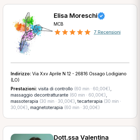
Elisa Moreschi
MCB
7 Recensioni
Indirizzo:
Via Xxv Aprile N 12 - 26816 Ossago Lodigiano
(LO)
Prestazioni:
visita di controllo
(60 min · 60,00€)
,
massaggio decontratturante
(60 min · 60,00€)
,
massoterapia
(30 min · 30,00€)
,
tecarterapia
(30 min ·
30,00€)
,
magnetoterapia
(60 min · 30,00€)
Dott.ssa Valentina