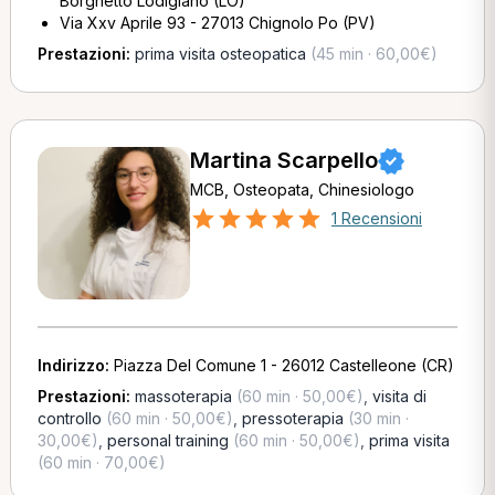
Borghetto Lodigiano (LO)
Via Xxv Aprile 93 - 27013 Chignolo Po (PV)
Prestazioni:
prima visita osteopatica
(45 min · 60,00€)
Martina Scarpello
MCB, Osteopata, Chinesiologo
1 Recensioni
Indirizzo:
Piazza Del Comune 1 - 26012 Castelleone (CR)
Prestazioni:
massoterapia
(60 min · 50,00€)
,
visita di
controllo
(60 min · 50,00€)
,
pressoterapia
(30 min ·
30,00€)
,
personal training
(60 min · 50,00€)
,
prima visita
(60 min · 70,00€)