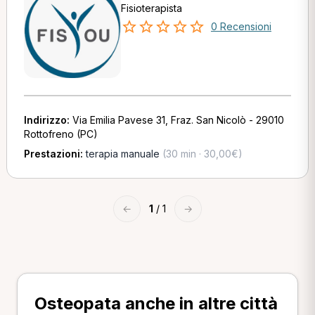
Fisioterapista
0 Recensioni
Indirizzo:
Via Emilia Pavese 31, Fraz. San Nicolò - 29010
Rottofreno (PC)
Prestazioni:
terapia manuale
(30 min · 30,00€)
←
1
/ 1
→
Osteopata anche in altre città