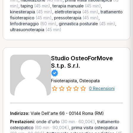
min)
,
taping
(45 min)
,
terapia manuale
(45 min)
,
kinesiterapia
(45 min)
,
elettroterapia
(45 min)
,
trattamento
fisioterapico
(45 min)
,
pressoterapia
(45 min)
,
linfodrenaggio
(60 min)
,
ginnastica posturale
(45 min)
,
ultrasuonoterapia
(45 min)
Studio OsteoForMove
S.t.p. S.r.l.
Fisioterapista, Osteopata
0 Recensioni
Indirizzo:
Viale Dell'arte 66 - 00144 Roma (RM)
Prestazioni:
onde d'urto
(30 min · 60,00€)
,
trattamento
osteopatico
(60 min · 90,00€)
,
prima visita osteopatica