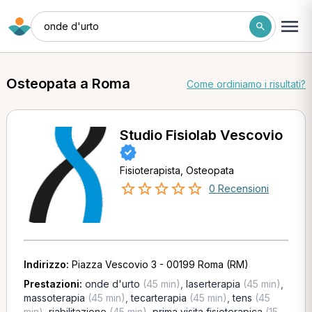
onde d'urto
Osteopata a Roma
Come ordiniamo i risultati?
Studio Fisiolab Vescovio
Fisioterapista, Osteopata
0 Recensioni
Indirizzo:
Piazza Vescovio 3 - 00199 Roma (RM)
Prestazioni:
onde d'urto
(45 min)
,
laserterapia
(45 min)
,
massoterapia
(45 min)
,
tecarterapia
(45 min)
,
tens
(45
min)
,
riabilitazione
(45 min)
,
prima visita fisioterapica
(15