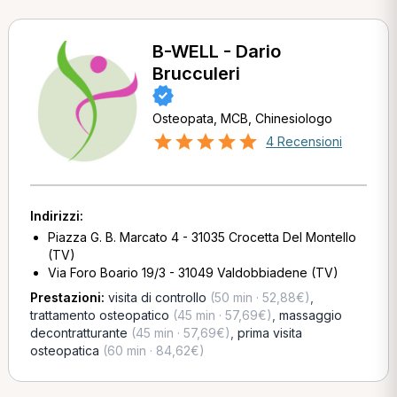
B-WELL - Dario
Brucculeri
Osteopata, MCB, Chinesiologo
4 Recensioni
Indirizzi:
Piazza G. B. Marcato 4 - 31035 Crocetta Del Montello
(TV)
Via Foro Boario 19/3 - 31049 Valdobbiadene (TV)
Prestazioni:
visita di controllo
(50 min · 52,88€)
,
trattamento osteopatico
(45 min · 57,69€)
,
massaggio
decontratturante
(45 min · 57,69€)
,
prima visita
osteopatica
(60 min · 84,62€)