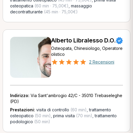
osteopatica
(60 min · 75,00€)
,
massaggio
decontratturante
(45 min · 75,00€)
Alberto Libralesso D.O.
Osteopata, Chinesiologo, Operatore
olistico
2 Recensioni
Indirizzo:
Via Sant'ambrogio 42/C - 35010 Trebaseleghe
(PD)
Prestazioni:
visita di controllo
(60 min)
,
trattamento
osteopatico
(50 min)
,
prima visita
(70 min)
,
trattamento
podologico
(50 min)