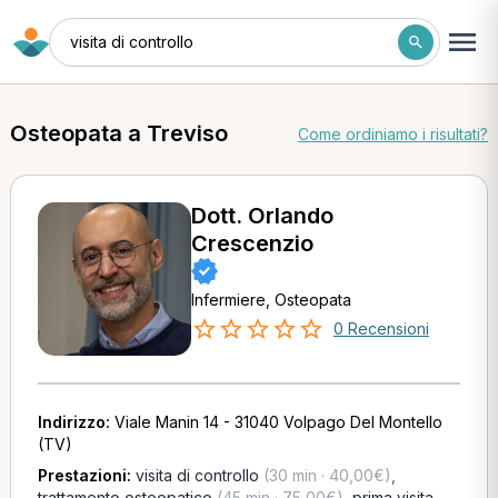
visita di controllo
Osteopata a Treviso
Come ordiniamo i risultati?
Dott. Orlando
Crescenzio
Infermiere, Osteopata
0 Recensioni
Indirizzo:
Viale Manin 14 - 31040 Volpago Del Montello
(TV)
Prestazioni:
visita di controllo
(30 min · 40,00€)
,
trattamento osteopatico
(45 min · 75,00€)
,
prima visita