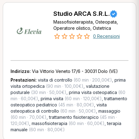
Studio ARCA S.R.L.
Massofisioterapista, Osteopata,
Operatore olistico, Ostetrica
0 Recensioni
Indirizzo:
Via Vittorio Veneto 17/6 - 30031 Dolo (VE)
Prestazioni:
visita di controllo
(60 min · 200,00€)
,
prima
visita ortopedica
(90 min · 100,00€)
,
valutazione
posturale
(30 min · 50,00€)
,
prima visita osteopatica
(60
min · 60,00€)
,
prima visita
(60 min · 120,00€)
,
trattamento
osteopatico pediatrico
(45 min · 80,00€)
,
visita
osteopatica di controllo
(60 min · 50,00€)
,
massaggio
(60 min · 70,00€)
,
trattamento fisioterapico
(45 min ·
120,00€)
,
massofisioterapia
(60 min · 60,00€)
,
terapia
manuale
(60 min · 80,00€)