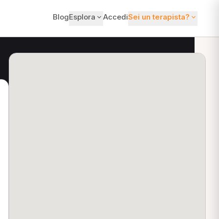
Blog
Esplora
Accedi
Sei un terapista?
ti?