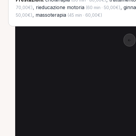
,
rieducazione motoria
,
ginna
70,00€)
(60 min · 50,00€)
,
massoterapia
50,00€)
(45 min · 60,00€)
←
Altre prestazioni a M
Altre prestazioni disponibili per Personal Tr
Trattamento osteopatico per Personal Trainer a 
Rieducazione motoria per Personal Trainer a Mi