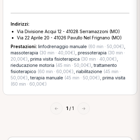
Indirizzi:
Via Divisione Acqui 12 - 41028 Serramazzoni (MO)
Via 22 Aprile 20 - 41026 Pavullo Nel Frignano (MO)
Prestazioni:
linfodrenaggio manuale
(60 min · 50,00€)
,
massoterapia
(30 min · 40,00€)
,
pressoterapia
(30 min ·
20,00€)
,
prima visita fisioterapica
(30 min · 40,00€)
,
rieducazione motoria
(45 min · 50,00€)
,
trattamento
fisioterapico
(60 min · 60,00€)
,
riabilitazione
(45 min ·
50,00€)
,
terapia manuale
(45 min · 50,00€)
,
prima visita
(60 min · 60,00€)
←
1
/ 1
→