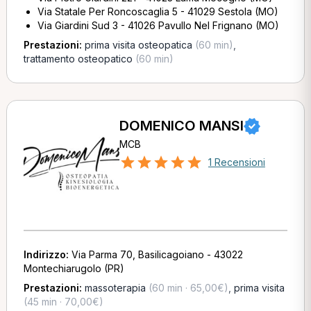
Via Statale Per Roncoscaglia 5 - 41029 Sestola (MO)
Via Giardini Sud 3 - 41026 Pavullo Nel Frignano (MO)
Prestazioni:
prima visita osteopatica
(60 min)
,
trattamento osteopatico
(60 min)
DOMENICO MANSI
MCB
1 Recensioni
Indirizzo:
Via Parma 70, Basilicagoiano - 43022
Montechiarugolo (PR)
Prestazioni:
massoterapia
(60 min · 65,00€)
,
prima visita
(45 min · 70,00€)