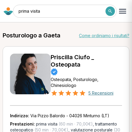
prima visita
Posturologo a Gaeta
Come ordiniamo i risultati?
Priscilla Ciufo _
Osteopata
Osteopata, Posturologo,
Chinesiologo
5 Recensioni
Indirizzo:
Via Pizzo Balordo - 04026 Minturno (LT)
Prestazioni:
prima visita
(60 min · 70,00€)
,
trattamento
osteopatico
(50 min · 70,00€)
,
valutazione posturale
(30