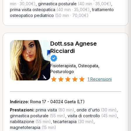
min · 30,00€)
,
ginnastica posturale
(40 min · 35,00€)
,
prima visita osteopatica
(40 min · 35,00€)
,
trattamento
osteopatico pediatrico
(50 min · 70,00€)
Dott.ssa Agnese
Ricciardi
Fisioterapista, Osteopata,
Posturologo
1 Recensioni
Indirizzo:
Roma 17 - 04024 Gaeta (LT)
Prestazioni:
prima visita
(80 min)
,
onde d'urto
(30 min)
,
ginnastica posturale
(55 min)
,
visita di controllo
(45 min)
,
riabilitazione
(55 min)
,
tecarterapia
(30 min)
,
magnetoterapia
(15 min)