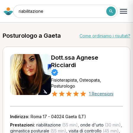
riabilitazione
Posturologo a Gaeta
Come ordiniamo i risultati?
Dott.ssa Agnese
Ricciardi
Fisioterapista, Osteopata,
Posturologo
1 Recensioni
Indirizzo:
Roma 17 - 04024 Gaeta (LT)
Prestazioni:
riabilitazione
(55 min)
,
onde d'urto
(30 min)
,
ginnastica posturale
(55 min)
,
visita di controllo
(45 min)
,