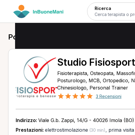
Ricerca
Posturologo a Imola
Studio Fisiosport
Fisioterapista, Osteopata, Massofis
Posturologo, MCB, Ortopedico, Nu
Chinesiologo, Personal Trainer
3 Recensioni
Indirizzo:
Viale G.b. Zappi, 14/G - 40026 Imola (BO)
Prestazioni:
elettrostimolazione
,
prima visit
(30 min)