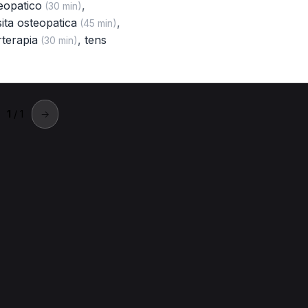
eopatico
,
(30 min)
sita osteopatica
,
(45 min)
rterapia
,
tens
(30 min)
1
/ 1
→
ola
 a Imola.
Trattamento osteopatico per Posturologo a Imola
Tens per Po
icologici per Posturologo a Imola
Massaggio decontratturante pe