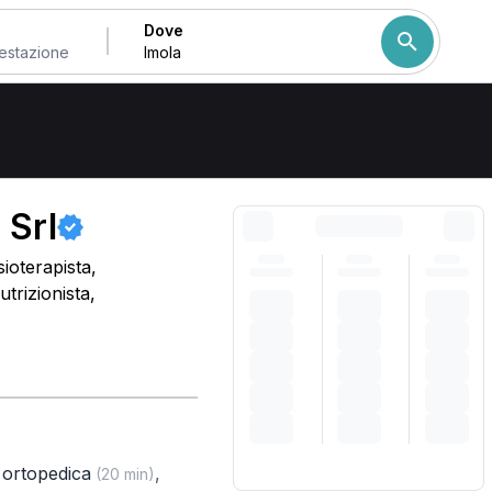
Dove
Come ordiniamo i risulta
 Srl
ioterapista,
trizionista,
a ortopedica
,
(20 min)