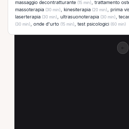
massaggio decontratturante
,
trattamento ost
(15 min)
massoterapia
,
kinesiterapia
,
prima vi
(30 min)
(20 min)
laserterapia
,
ultrasuonoterapia
,
teca
(30 min)
(30 min)
,
onde d'urto
,
test psicologici
(30 min)
(15 min)
(60 min)
←
Altre prestazioni a Im
Altre prestazioni disponibili per Posturologo
Prima visita osteopatica per Posturologo a Imola
Laserterapia per Posturologo a Imola
Test ps