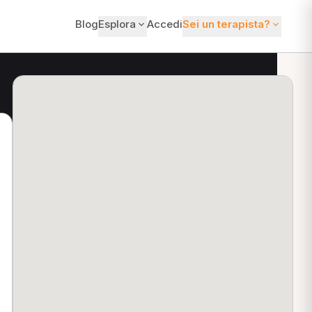
Blog
Esplora
Accedi
Sei un terapista?
ti?