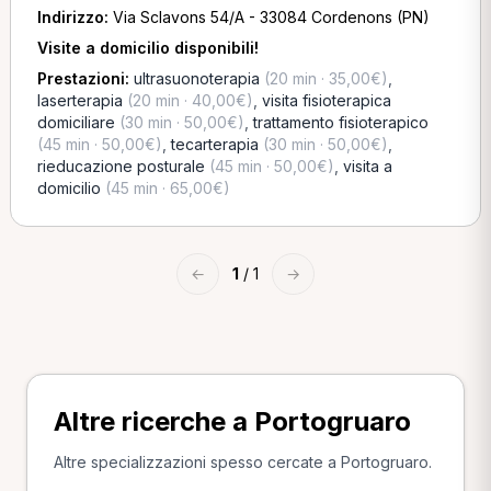
Indirizzo:
Via Sclavons 54/A - 33084 Cordenons (PN)
Visite a domicilio disponibili!
Prestazioni:
ultrasuonoterapia
(20 min · 35,00€)
,
laserterapia
(20 min · 40,00€)
,
visita fisioterapica
domiciliare
(30 min · 50,00€)
,
trattamento fisioterapico
(45 min · 50,00€)
,
tecarterapia
(30 min · 50,00€)
,
rieducazione posturale
(45 min · 50,00€)
,
visita a
domicilio
(45 min · 65,00€)
←
1
/ 1
→
Altre ricerche a Portogruaro
Altre specializzazioni spesso cercate a Portogruaro.