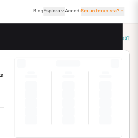
Blog
Esplora
Accedi
Sei un terapista?
Come ordiniamo i risultati?
ta