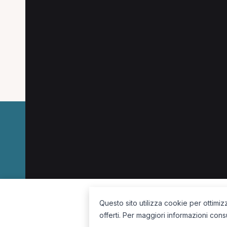
Le combinazioni più cercate (specializzazion
MCB a Bergamo
Osteopata a Clusone
Ost
Massofisioterapista a Bergamo
Terapista oc
La piattaforma per trovare il terapista giusto, vicino a te.
Questo sito utilizza cookie per ottimiz
offerti. Per maggiori informazioni cons
Seguici