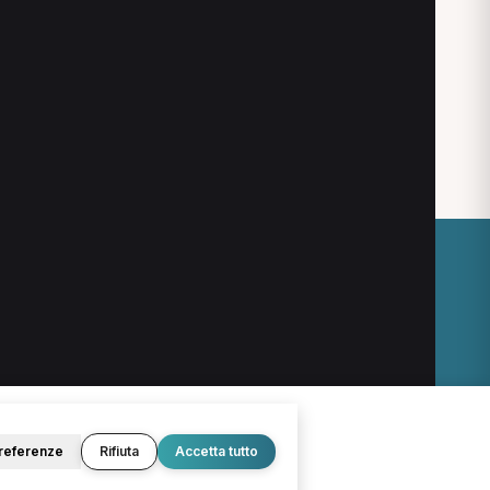
an Gervasio
Osteopata a Bergamo
sioterapista a Medolago
O
LEGALE
Termini e condizioni
Privacy Policy
Cookie Policy
referenze
Rifiuta
Accetta tutto
© 2026 D.Lab S.r.l. — InBuoneMani