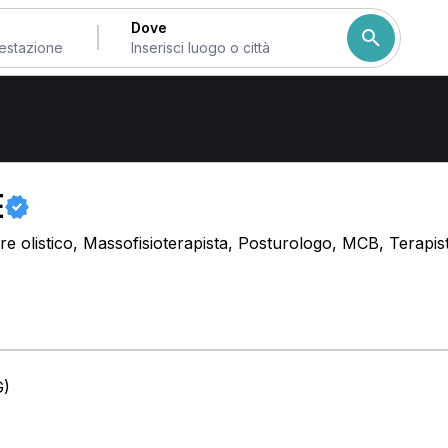
Dove
ia di Bergamo
E
re olistico, Massofisioterapista, Posturologo, MCB, Terapis
G)