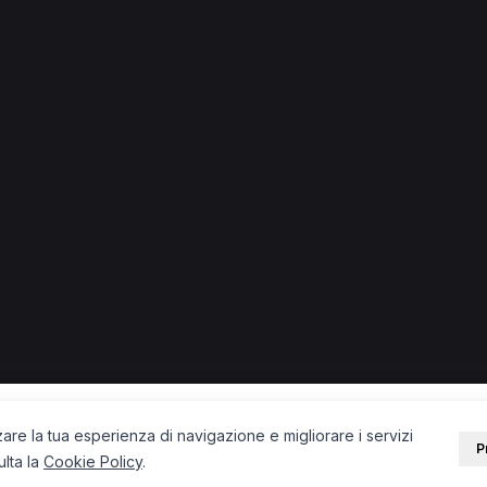
e + città) in provincia di Bergamo.
eopata a Treviglio
Osteopata a Gorle
Osteopata a Capriate S
cupazionale a Bergamo
Operatore olistico a Bergamo
Massofi
PORTALE
SUPPORT
Sei un paziente?
Contatti
Sei un terapista?
Guide
Blog
zare la tua esperienza di navigazione e migliorare i servizi
P
ulta la
Cookie Policy
.