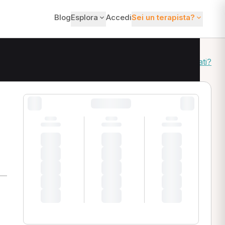
Blog
Esplora
Accedi
Sei un terapista?
Come ordiniamo i risultati?