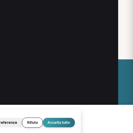
an Gervasio
Osteopata a Bergamo
sioterapista a Medolago
O
LEGALE
Termini e condizioni
Privacy Policy
Cookie Policy
referenze
Rifiuta
Accetta tutto
© 2026 D.Lab S.r.l. — InBuoneMani