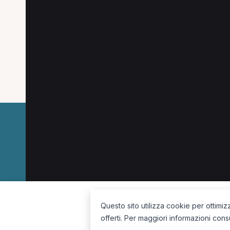
Le combinazioni più cercate (specializzazion
MCB a Bergamo
Osteopata a Clusone
Ost
Massofisioterapista a Bergamo
Terapista oc
La piattaforma per trovare il terapista giusto, vicino a te.
Questo sito utilizza cookie per ottimiz
offerti. Per maggiori informazioni cons
Seguici