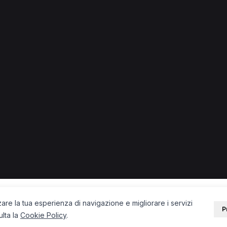
e + città) in provincia di Bergamo.
eopata a Treviglio
Osteopata a Gorle
Osteopata a Capriate S
cupazionale a Bergamo
Operatore olistico a Bergamo
Massofi
PORTALE
SUPPORT
Sei un paziente?
Contatti
Sei un terapista?
Guide
Blog
zare la tua esperienza di navigazione e migliorare i servizi
P
ulta la
Cookie Policy
.