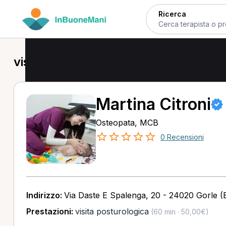
Ricerca
visita posturologica in provincia di 
Martina Citroni
Osteopata, MCB
0 Recensioni
Indirizzo:
Via Daste E Spalenga, 20 - 24020 Gorle (
Prestazioni:
visita posturologica
(60 min · 50,00€)