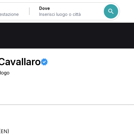
Dove
nia
Cavallaro
ologo
 (EN)