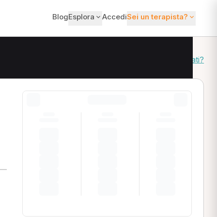
Blog
Esplora
Accedi
Sei un terapista?
Come ordiniamo i risultati?