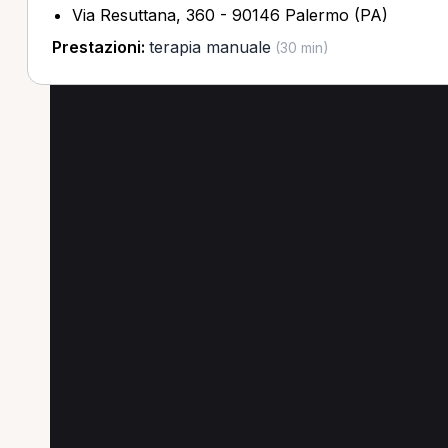
Via Resuttana, 360 - 90146 Palermo (PA)
Prestazioni:
terapia manuale
(30 min)
Altre prestazioni in p
Scopri altre prestazioni disponibili in provinc
Visita di controllo in provincia di Catania
Tratt
Ginnastica posturale in provincia di Catania
Fi
Visita fisiatrica in provincia di Catania
Prima vi