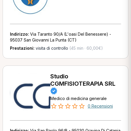
Indirizzo:
Via Taranto 90/A (L'oasi Del Benessere) -
95037 San Giovanni La Punta (CT)
Prestazioni:
visita di controllo
(45 min · 60,00€)
Studio
CGMFISIOTERAPIA SRL
Medico di medicina generale
0 Recensioni
Indirizzo:
Via San Paolo 96/B - 95030 Gravina Di Catania