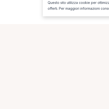
Questo sito utilizza cookie per ottimiz
offerti. Per maggiori informazioni cons
Ricerche più frequent
Le combinazioni più cercate (specializzazione
Fisioterapista a Cerignola
Osteopata a Foggi
La piattaforma per trovare il terapista giusto, vicino a te.