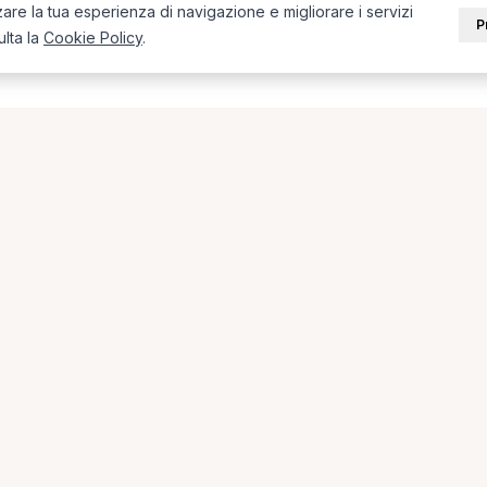
zare la tua esperienza di navigazione e migliorare i servizi
P
ulta la
Cookie Policy
.
i in provincia di Foggia
 + città) in provincia di Foggia.
a
Fisioterapista a Foggia
Osteopata a Cerignola
PORTALE
SUPPORT
Sei un paziente?
Contatti
Sei un terapista?
Guide
Blog