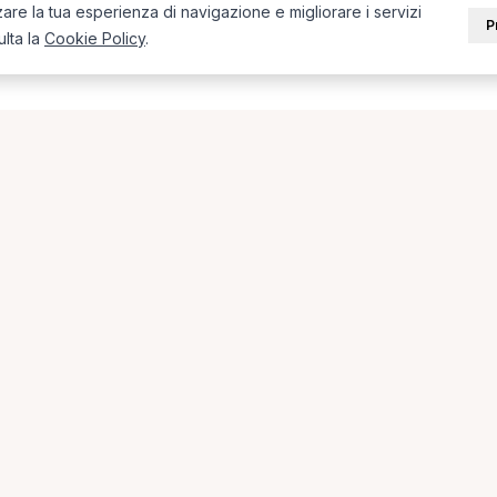
zare la tua esperienza di navigazione e migliorare i servizi
P
ulta la
Cookie Policy
.
i in provincia di Foggia
 + città) in provincia di Foggia.
a
Fisioterapista a Foggia
Osteopata a Cerignola
PORTALE
SUPPORT
Sei un paziente?
Contatti
Sei un terapista?
Guide
Blog