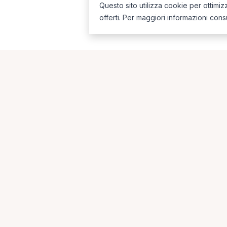
Questo sito utilizza cookie per ottimiz
offerti. Per maggiori informazioni cons
Ricerche più frequent
Le combinazioni più cercate (specializzazione
Fisioterapista a Cerignola
Osteopata a Foggi
La piattaforma per trovare il terapista giusto, vicino a te.