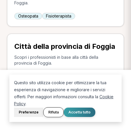
Foggia.
Osteopata
Fisioterapista
Città della provincia di Foggia
Scopri i professionisti in base alla città della
provincia di Foggia.
Foggia
Cerignola
Questo sito utilizza cookie per ottimizzare la tua
esperienza di navigazione e migliorare i servizi
offerti. Per maggiori informazioni consulta la
Cookie
Policy
.
Ricerche più frequenti in
Preferenze
Rifiuta
Accetta tutto
provincia di Foggia
Le combinazioni più cercate (specializzazione +