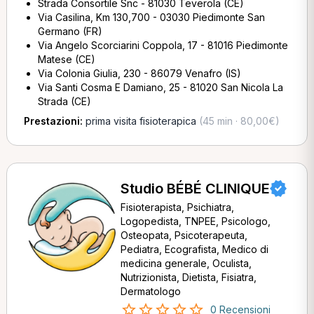
Strada Consortile Snc - 81030 Teverola (CE)
Via Casilina, Km 130,700 - 03030 Piedimonte San
Germano (FR)
Via Angelo Scorciarini Coppola, 17 - 81016 Piedimonte
Matese (CE)
Via Colonia Giulia, 230 - 86079 Venafro (IS)
Via Santi Cosma E Damiano, 25 - 81020 San Nicola La
Strada (CE)
Prestazioni:
prima visita fisioterapica
(45 min · 80,00€)
Studio BÉBÉ CLINIQUE
Fisioterapista, Psichiatra,
Logopedista, TNPEE, Psicologo,
Osteopata, Psicoterapeuta,
Pediatra, Ecografista, Medico di
medicina generale, Oculista,
Nutrizionista, Dietista, Fisiatra,
Dermatologo
0 Recensioni