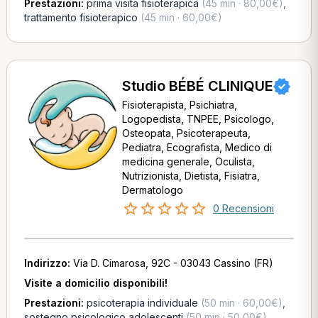
Prestazioni:
prima visita fisioterapica
(45 min · 80,00€)
,
trattamento fisioterapico
(45 min · 60,00€)
Studio BÉBÉ CLINIQUE
Fisioterapista, Psichiatra,
Logopedista, TNPEE, Psicologo,
Osteopata, Psicoterapeuta,
Pediatra, Ecografista, Medico di
medicina generale, Oculista,
Nutrizionista, Dietista, Fisiatra,
Dermatologo
0 Recensioni
Indirizzo:
Via D. Cimarosa, 92C - 03043 Cassino (FR)
Visite a domicilio disponibili!
Prestazioni:
psicoterapia individuale
(50 min · 60,00€)
,
sostegno psicologico adolescenti
(50 min · 50,00€)
,