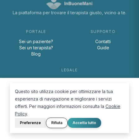
La piattaforma per trovare il terapista giusto, vicino a te.
PORTALE
SUPPORTO
Sei un paziente?
Contatti
Sei un terapista?
Guide
Blog
LEGALE
Termini e condizioni
Privacy Policy
Questo sito utilizza cookie per ottimizzare la tua
Cookie Policy
esperienza di navigazione e migliorare i servizi
offerti. Per maggiori informazioni consulta la
Cookie
Policy
.
Preferenze
Rifiuta
Accetta tutto
© 2026 D.Lab S.r.l. — InBuoneMani