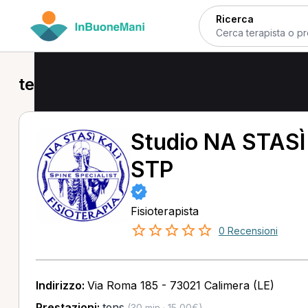
Ricerca
tens in provincia di Lecce
Studio NA STASÌ
STP
Fisioterapista
0 Recensioni
Indirizzo:
Via Roma 185 - 73021 Calimera (LE)
Prestazioni:
tens
(30 min · 15,00€)