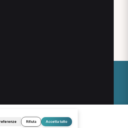
Osteopata a Matino
enerale a Acquarica del Capo
O
LEGALE
Termini e condizioni
Privacy Policy
Cookie Policy
referenze
Rifiuta
Accetta tutto