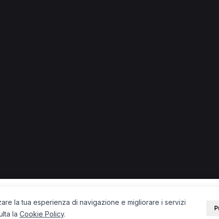
i in provincia di Lecce
 + città) in provincia di Lecce.
Medico di medicina generale a Lecce
Osteopata a Lecce
eopata a Patù
Fisioterapista a Calimera
Medico di medicina g
PORTALE
SUPPORT
Sei un paziente?
Contatti
Sei un terapista?
Guide
Blog
zare la tua esperienza di navigazione e migliorare i servizi
P
ulta la
Cookie Policy
.