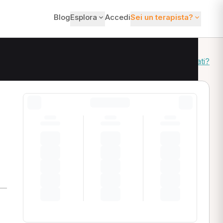
Blog
Esplora
Accedi
Sei un terapista?
Come ordiniamo i risultati?