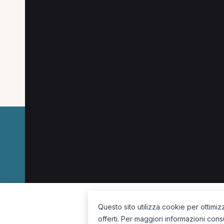
Ricerche più frequent
Le combinazioni più cercate (specializzazione
Osteopata a Casarano
Nutrizionista a Lecce
Medico di medicina generale a Casarano
Ost
La piattaforma per trovare il terapista giusto, vicino a te.
Questo sito utilizza cookie per ottimiz
offerti. Per maggiori informazioni cons