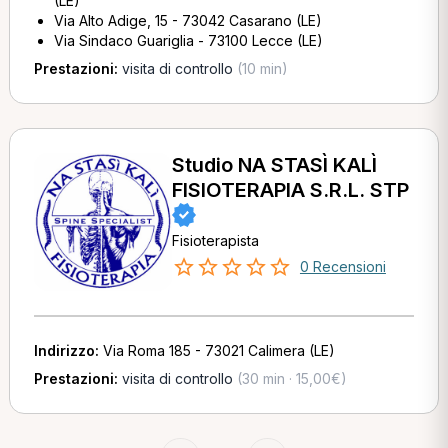
(LE)
Via Alto Adige, 15 - 73042 Casarano (LE)
Via Sindaco Guariglia - 73100 Lecce (LE)
Prestazioni:
visita di controllo
(10 min)
Studio NA STASÌ KALÌ
FISIOTERAPIA S.R.L. STP
Fisioterapista
0 Recensioni
Indirizzo:
Via Roma 185 - 73021 Calimera (LE)
Prestazioni:
visita di controllo
(30 min · 15,00€)