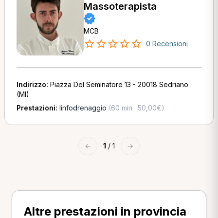
Massoterapista
MCB
0 Recensioni
Indirizzo:
Piazza Del Seminatore 13 - 20018 Sedriano
(MI)
Prestazioni:
linfodrenaggio
(60 min · 50,00€)
←
1
/ 1
→
Altre prestazioni in provincia