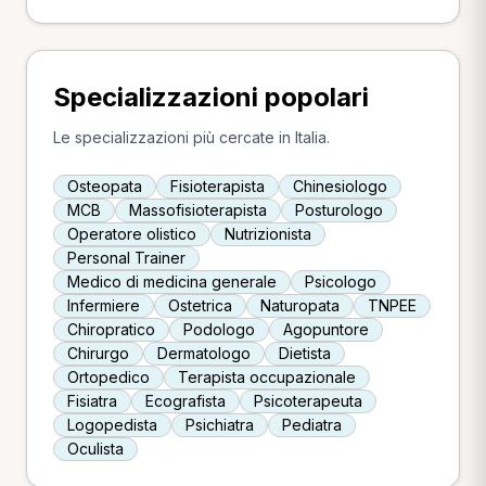
Specializzazioni popolari
Le specializzazioni più cercate in Italia.
Osteopata
Fisioterapista
Chinesiologo
MCB
Massofisioterapista
Posturologo
Operatore olistico
Nutrizionista
Personal Trainer
Medico di medicina generale
Psicologo
Infermiere
Ostetrica
Naturopata
TNPEE
Chiropratico
Podologo
Agopuntore
Chirurgo
Dermatologo
Dietista
Ortopedico
Terapista occupazionale
Fisiatra
Ecografista
Psicoterapeuta
Logopedista
Psichiatra
Pediatra
Oculista