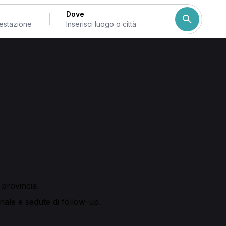
Dove
no
rapia manuale
 valutare dolori muscolari o il recupero post-infortunio, qu
essionista, scegliere la prestazione desiderata e verificare le
 osteopatica, sedute di fisioterapia e massoterapia, utili per 
 di osteopatia, massoterapia e tecarterapia.
a provincia.
onale e sedute di follow-up.