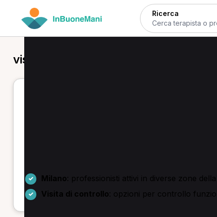
Ricerca
visita di controllo in provincia di Mila
Milano - visita di controllo per te
Se stai cercando una visita di controllo a Milano per
prestazioni prenotabili online. Puoi selezionare il prof
Troverai servizi come visita di controllo, prima visita
recupero post-trauma. Sono presenti anche approcci
Milano
: professionisti attivi in diverse zone dell
Visita di controllo
: opzioni per controllo funzi