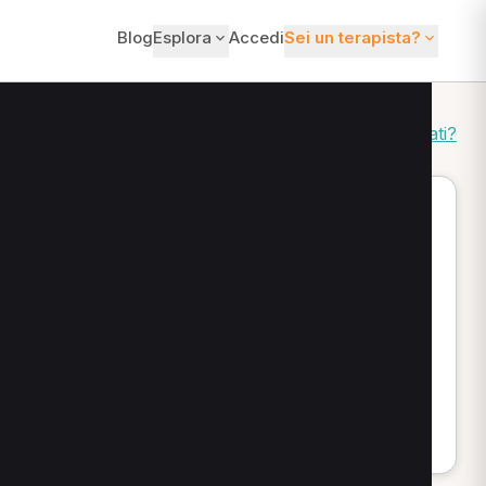
Blog
Esplora
Accedi
Sei un terapista?
Come ordiniamo i risultati?
i trovi professionisti con approcci manuali e
 disponibilità prima di inviare la richiesta.
cervicalgia, lombalgia, contratture, tendiniti e