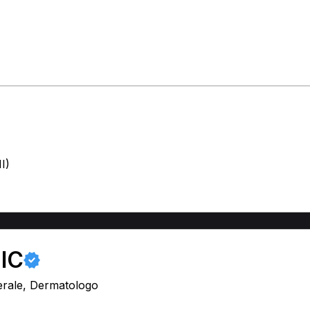
I)
IC
erale, Dermatologo